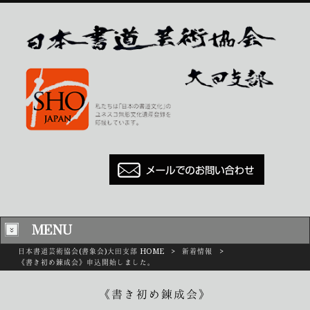
MENU
日本書道芸術協会(書象会)大田支部 HOME
>
新着情報
>
《書き初め錬成会》申込開始しました。
《書き初め錬成会》