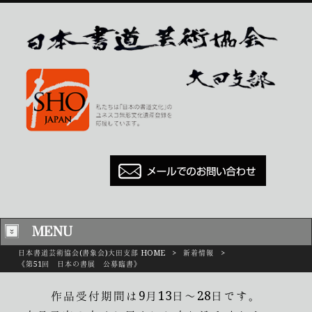
MENU
日本書道芸術協会(書象会)大田支部 HOME
>
新着情報
>
《第51回 日本の書展 公募臨書》
作品受付期間は9月13日～28日です。