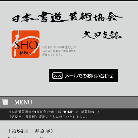
MENU
日本書道芸術協会(書象会)大田支部 HOME
>
新着情報
>
《第64回 書象展》盛況のうちに終了いたしました。
《第64回 書象展》