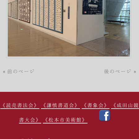
« 前のページ
後のページ »
《読売書法会》
《謙慎書道会》
《書象会》
《成田山競
書大会》
《松本市美術館》