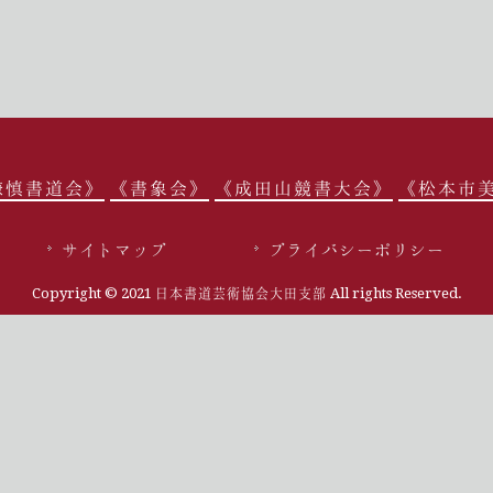
謙慎書道会》
《書象会》
《成田山競書大会》
《松本市
サイトマップ
プライバシーポリシー
Copyright © 2021 日本書道芸術協会大田支部 All rights Reserved.