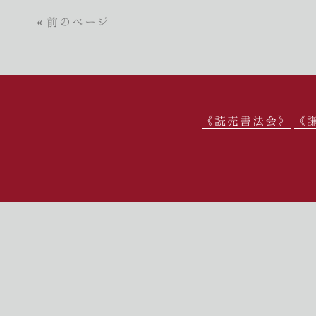
« 前のページ
《読売書法会》
《