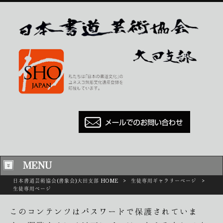
MENU
日本書道芸術協会(書象会)大田支部 HOME
>
生徒専用ギャラリーページ
>
生徒専用ページ
このコンテンツはパスワードで保護されていま