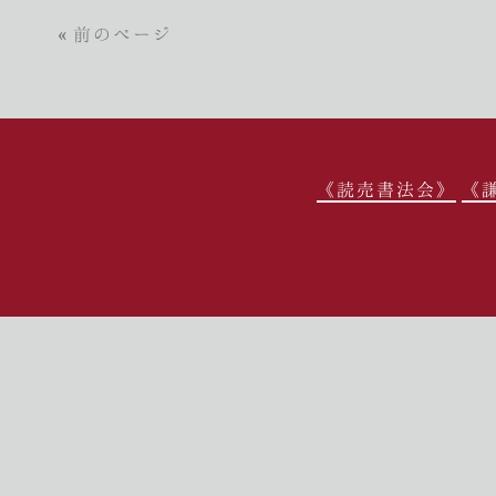
« 前のページ
《読売書法会》
《