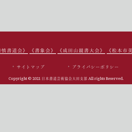
謙慎書道会》
《書象会》
《成田山競書大会》
《松本市
サイトマップ
プライバシーポリシー
Copyright © 2021 日本書道芸術協会大田支部 All rights Reserved.