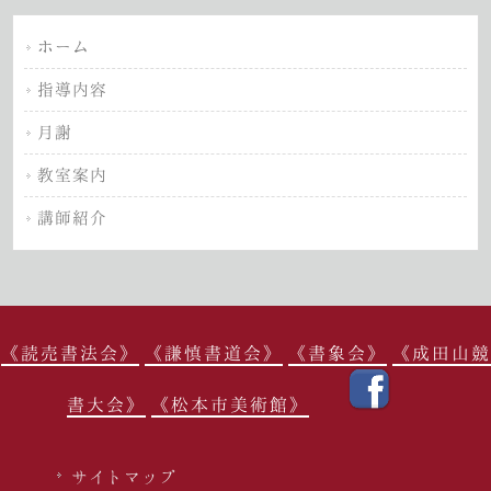
ホーム
指導内容
月謝
教室案内
講師紹介
《読売書法会》
《謙慎書道会》
《書象会》
《成田山競
書大会》
《松本市美術館》
サイトマップ