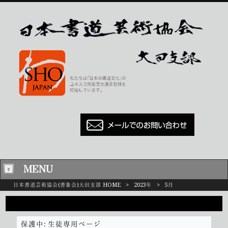
MENU
日本書道芸術協会(書象会)大田支部 HOME
>
2023年
>
5月
2023/05
保護中: 生徒専用ページ