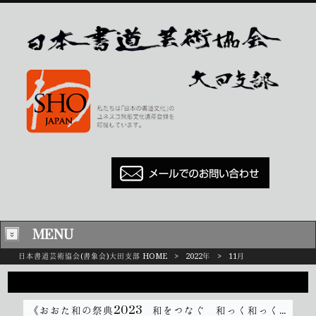
MENU
日本書道芸術協会(書象会)大田支部 HOME
>
2022年
>
11月
2022/11
《おおた和の祭典2023 和をつなぐ 和っく和っくな学び舎》