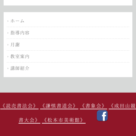
ホーム
指導内容
月謝
教室案内
講師紹介
《読売書法会》
《謙慎書道会》
《書象会》
《成田山競
書大会》
《松本市美術館》